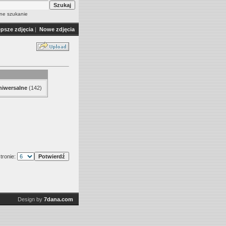
e szukanie
epsze zdjęcia
|
Nowe zdjęcia
niwersalne
(142)
tronie:
Design by
7dana.com