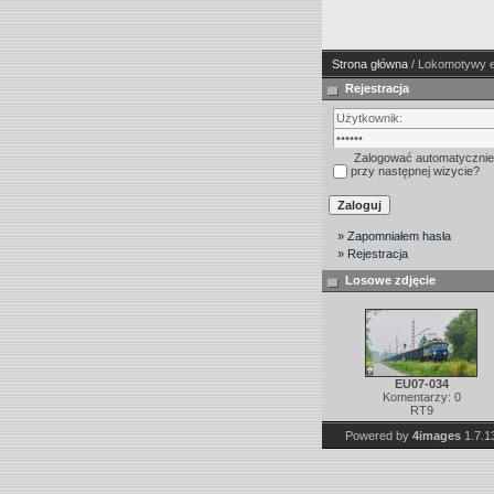
Strona główna
/ Lokomotywy e
Rejestracja
Zalogować automatycznie
przy następnej wizycie?
» Zapomniałem hasła
» Rejestracja
Losowe zdjęcie
EU07-034
Komentarzy: 0
RT9
Powered by
4images
1.7.1