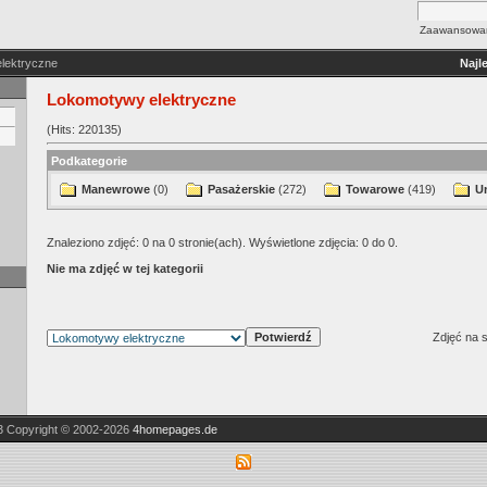
Zaawansowan
lektryczne
Najl
Lokomotywy elektryczne
(Hits: 220135)
Podkategorie
Manewrowe
(0)
Pasażerskie
(272)
Towarowe
(419)
U
Znaleziono zdjęć: 0 na 0 stronie(ach). Wyświetlone zdjęcia: 0 do 0.
Nie ma zdjęć w tej kategorii
Zdjęć na s
3
Copyright © 2002-2026
4homepages.de