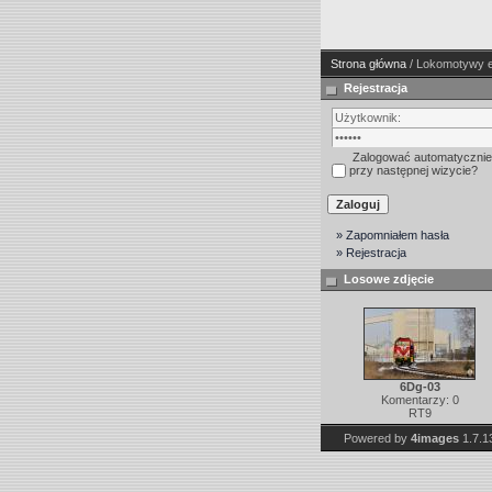
Strona główna
/ Lokomotywy e
Rejestracja
Zalogować automatycznie
przy następnej wizycie?
» Zapomniałem hasła
» Rejestracja
Losowe zdjęcie
6Dg-03
Komentarzy: 0
RT9
Powered by
4images
1.7.1