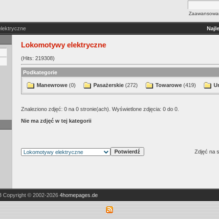
Zaawansowan
lektryczne
Najl
Lokomotywy elektryczne
(Hits: 219308)
Podkategorie
Manewrowe
(0)
Pasażerskie
(272)
Towarowe
(419)
U
Znaleziono zdjęć: 0 na 0 stronie(ach). Wyświetlone zdjęcia: 0 do 0.
Nie ma zdjęć w tej kategorii
Zdjęć na s
3
Copyright © 2002-2026
4homepages.de