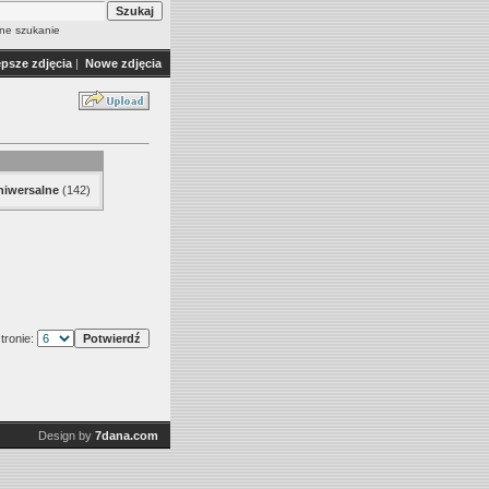
e szukanie
epsze zdjęcia
|
Nowe zdjęcia
niwersalne
(142)
tronie:
Design by
7dana.com