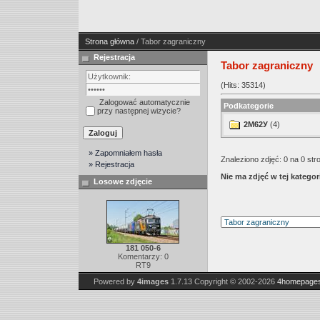
Strona główna
/ Tabor zagraniczny
Rejestracja
Tabor zagraniczny
(Hits: 35314)
Zalogować automatycznie
Podkategorie
przy następnej wizycie?
2M62У
(4)
» Zapomniałem hasła
Znaleziono zdjęć: 0 na 0 str
» Rejestracja
Nie ma zdjęć w tej kategori
Losowe zdjęcie
181 050-6
Komentarzy: 0
RT9
Powered by
4images
1.7.13
Copyright © 2002-2026
4homepages