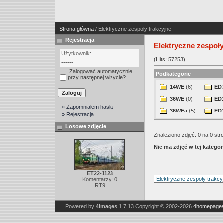
Strona główna
/ Elektryczne zespoły trakcyjne
Rejestracja
Elektryczne zespoły
(Hits: 57253)
Zalogować automatycznie
Podkategorie
przy następnej wizycie?
14WE
(6)
ED
36WE
(0)
ED
» Zapomniałem hasła
36WEa
(5)
ED
» Rejestracja
Losowe zdjęcie
Znaleziono zdjęć: 0 na 0 str
Nie ma zdjęć w tej kategori
ET22-1123
Komentarzy: 0
RT9
Powered by
4images
1.7.13
Copyright © 2002-2026
4homepages