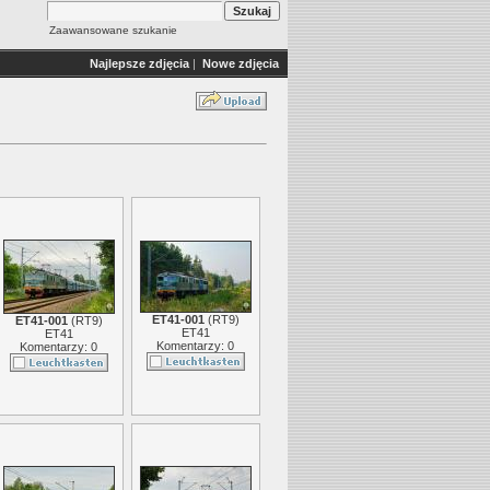
Zaawansowane szukanie
Najlepsze zdjęcia
|
Nowe zdjęcia
ET41-001
(
RT9
)
ET41-001
(
RT9
)
ET41
ET41
Komentarzy: 0
Komentarzy: 0