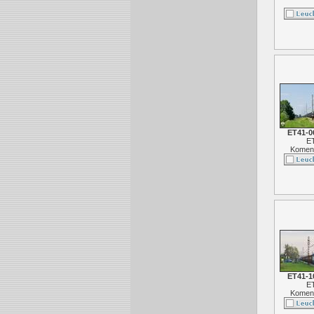
ET41-0
E
Koment
ET41-1
E
Koment