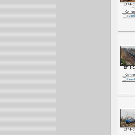
ET41-0
E
Koment
ET41-0
E
Koment
ET41-0
E