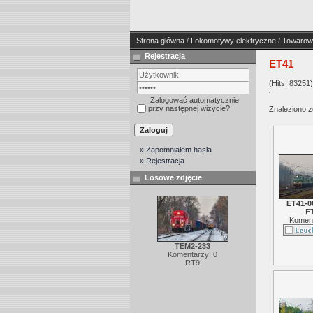
Strona główna
/
Lokomotywy elektryczne
/
Towarow
Rejestracja
ET41
(Hits: 83251)
Zalogować automatycznie
przy następnej wizycie?
Znaleziono zd
» Zapomniałem hasła
» Rejestracja
Losowe zdjęcie
ET41-0
E
Koment
TEM2-233
Komentarzy: 0
RT9