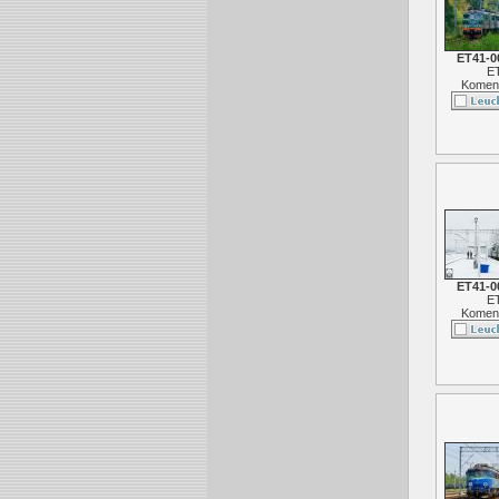
ET41-0
E
Koment
ET41-0
E
Koment