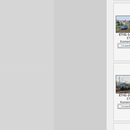
ET41-1
E
Koment
ET41-1
E
Koment