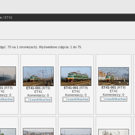
e
/ ET41
jęć: 75 na 1 stronie(ach). Wyświetlone zdjęcia: 1 do 75.
ET41-001
(
RT9
)
01
(
RT9
)
ET41-001
(
RT9
)
ET41-001
(
RT9
)
ET41
T41
ET41
ET41
Komentarzy: 0
arzy: 0
Komentarzy: 0
Komentarzy: 0