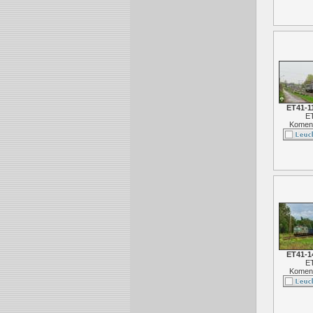
ET41-1
E
Koment
ET41-1
E
Koment