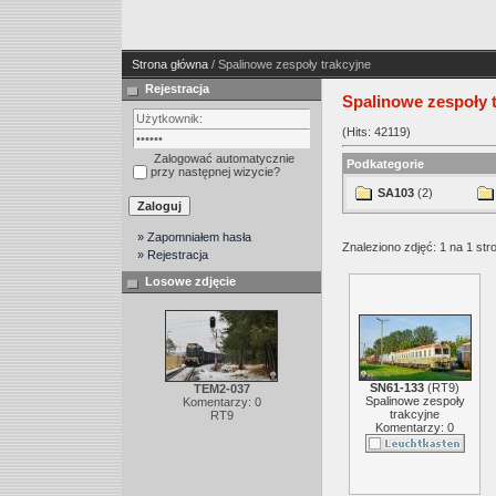
Strona główna
/ Spalinowe zespoły trakcyjne
Rejestracja
Spalinowe zespoły 
(Hits: 42119)
Zalogować automatycznie
Podkategorie
przy następnej wizycie?
SA103
(2)
» Zapomniałem hasła
Znaleziono zdjęć: 1 na 1 str
» Rejestracja
Losowe zdjęcie
SN61-133
(
RT9
)
TEM2-037
Spalinowe zespoły
Komentarzy: 0
trakcyjne
RT9
Komentarzy: 0