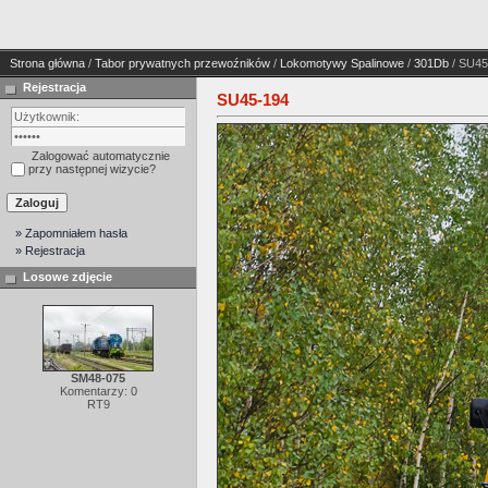
Strona główna
/
Tabor prywatnych przewoźników
/
Lokomotywy Spalinowe
/
301Db
/ SU45
Rejestracja
SU45-194
Zalogować automatycznie
przy następnej wizycie?
» Zapomniałem hasła
» Rejestracja
Losowe zdjęcie
SM48-075
Komentarzy: 0
RT9