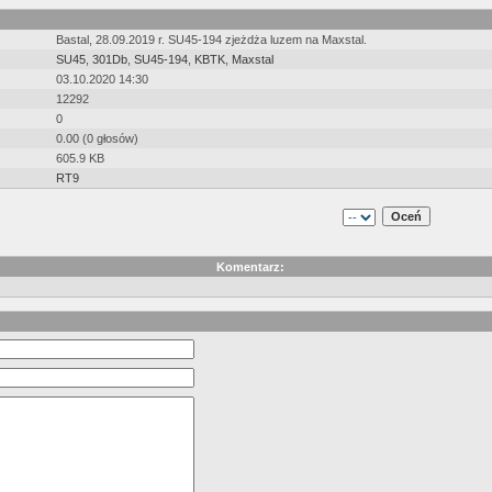
Bastal, 28.09.2019 r. SU45-194 zjeżdża luzem na Maxstal.
SU45
,
301Db
,
SU45-194
,
KBTK
,
Maxstal
03.10.2020 14:30
12292
0
0.00 (0 głosów)
605.9 KB
RT9
Komentarz: