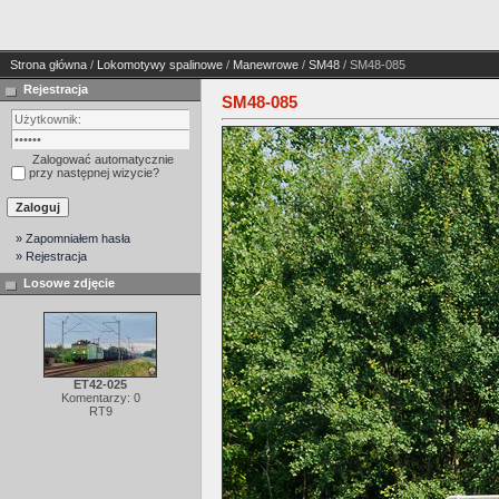
Strona główna
/
Lokomotywy spalinowe
/
Manewrowe
/
SM48
/ SM48-085
Rejestracja
SM48-085
Zalogować automatycznie
przy następnej wizycie?
» Zapomniałem hasła
» Rejestracja
Losowe zdjęcie
ET42-025
Komentarzy: 0
RT9