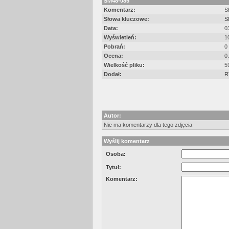
SM48-085
Komentarz:
S
Słowa kluczowe:
S
Data:
0
Wyświetleń:
1
Pobrań:
0
Ocena:
0
Wielkość pliku:
5
Dodał:
R
Autor:
Nie ma komentarzy dla tego zdjęcia
Wyślij komentarz
Osoba:
Tytuł:
Komentarz: