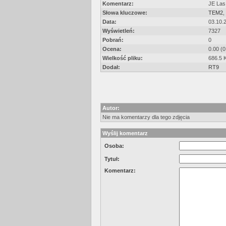
Komentarz:
JE Las
Słowa kluczowe:
TEM2
,
Data:
03.10.
Wyświetleń:
7327
Pobrań:
0
Ocena:
0.00 (0
Wielkość pliku:
686.5 
Dodał:
RT9
Autor:
Nie ma komentarzy dla tego zdjęcia
Wyślij komentarz
Osoba:
Tytuł:
Komentarz: