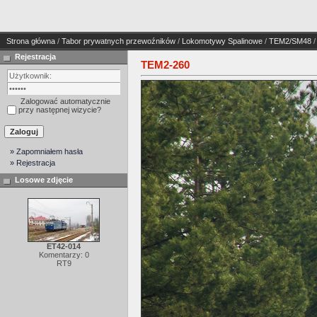
Strona główna
/
Tabor prywatnych przewoźników
/
Lokomotywy Spalinowe
/
TEM2/SM48
/
Rejestracja
TEM2-260
Zalogować automatycznie
przy następnej wizycie?
» Zapomniałem hasła
» Rejestracja
Losowe zdjęcie
ET42-014
Komentarzy: 0
RT9