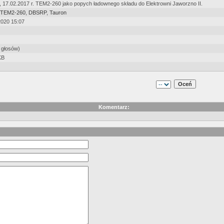
, 17.02.2017 r. TEM2-260 jako popych ładownego składu do Elektrowni Jaworzno II.
TEM2-260
,
DBSRP
,
Tauron
2020 15:07
 głosów)
KB
Komentarz: