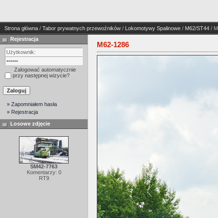
Strona główna
/
Tabor prywatnych przewoźników
/
Lokomotywy Spalinowe
/
M62/ST44
/ M
Rejestracja
M62-1286
Zalogować automatycznie
przy następnej wizycie?
» Zapomniałem hasła
» Rejestracja
Losowe zdjęcie
SM42-7763
Komentarzy: 0
RT9