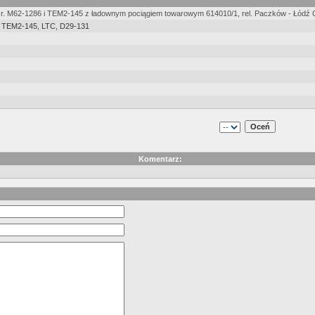
 r. M62-1286 i TEM2-145 z ładownym pociągiem towarowym 614010/1, rel. Paczków - Łódź C
,
TEM2-145
,
LTC
,
D29-131
Komentarz: