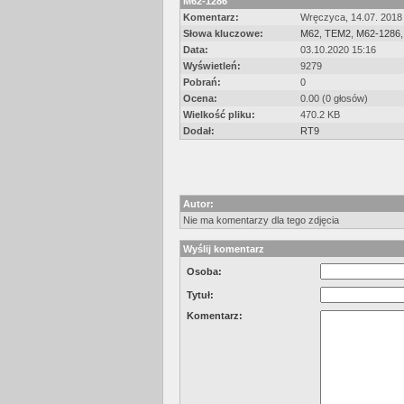
M62-1286
Komentarz:
Wręczyca, 14.07. 2018
Słowa kluczowe:
M62
,
TEM2
,
M62-1286
Data:
03.10.2020 15:16
Wyświetleń:
9279
Pobrań:
0
Ocena:
0.00 (0 głosów)
Wielkość pliku:
470.2 KB
Dodał:
RT9
Autor:
Nie ma komentarzy dla tego zdjęcia
Wyślij komentarz
Osoba:
Tytuł:
Komentarz: