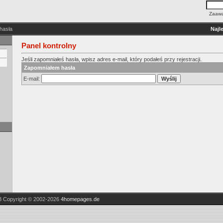
Zaawa
hasła
Najl
Panel kontrolny
Jeśli zapomniałeś hasła, wpisz adres e-mail, który podałeś przy rejestracji.
Zapomniałem hasła
E-mail:
3
Copyright © 2002-2026
4homepages.de