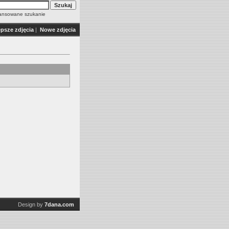
nsowane szukanie
epsze zdjęcia
|
Nowe zdjęcia
Design by
7dana.com