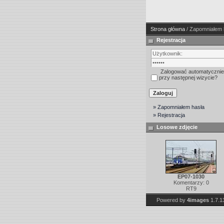
Strona główna
/ Zapomniałem 
Rejestracja
Zalogować automatycznie
przy następnej wizycie?
» Zapomniałem hasła
» Rejestracja
Losowe zdjęcie
EP07-1030
Komentarzy: 0
RT9
Powered by
4images
1.7.1