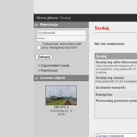
Strona główna
/ Szukaj
Rejestracja
Szukaj
Zalogować automatycznie
Nic nie znaleziono.
przy następnej wizycie?
Szukaj
Szukaj wg słów kluczowy
» Zapomniałem hasła
Użyj operatorów logicznych I
szczegółów. Użyj gwiazdki (*)
» Rejestracja
znaków.
Losowe zdjęcie
Szukaj wg nazwy:
Użyj gwiazdki (*) do zastąpie
Szukanie wyrażeń:
Kategoria:
Przeszukaj poniższe pola
182 071-1
Komentarzy: 0
RT9