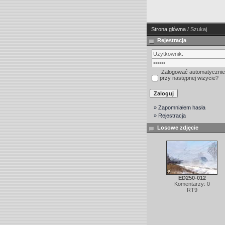
Strona główna
/ Szukaj
Rejestracja
Zalogować automatycznie
przy następnej wizycie?
» Zapomniałem hasła
» Rejestracja
Losowe zdjęcie
ED250-012
Komentarzy: 0
RT9