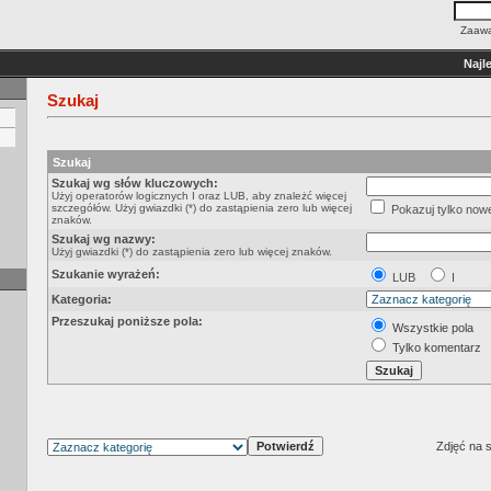
Zaawa
Najl
Szukaj
Szukaj
Szukaj wg słów kluczowych:
Użyj operatorów logicznych I oraz LUB, aby znależć więcej
szczegółów. Użyj gwiazdki (*) do zastąpienia zero lub więcej
Pokazuj tylko nowe
znaków.
Szukaj wg nazwy:
Użyj gwiazdki (*) do zastąpienia zero lub więcej znaków.
Szukanie wyrażeń:
LUB
I
Kategoria:
Przeszukaj poniższe pola:
Wszystkie pola
Tylko komentarz
Zdjęć na s