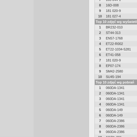
8
16D-008
9
181 020-9
10
181 027-4
Top 10 zdjęć wg wyświet
1
BR232-010
2
ST44-313
3
EN57-1768
4
ET22-R002
5
ET22-1034-5281
6
ET41-058
7
181 020-9
8
EP07-174
9
SM42-2580
10
SU45-194
Top 10 zdjęć wg pobrań
1
060DA-1341
2
060DA-1341
3
060DA-1341
4
060DA-1341
5
060DA-149
6
060DA-149
7
060DA-2386
8
060DA-2386
9
060DA-2386