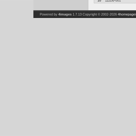
10
111Db-001
Powered by
4images
1.7.13
Copyright © 2002-2026
4homepages