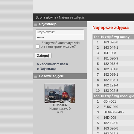
Strona główna
/ Najlepsze zdjęcia
Rejestracja
Najlepsze zdjęcia
Top 10 zdjęć wg oceny
1
163 026-8
Zalogować automatycznie
przy następnej wizycie?
2
163 044-1
3
16D-008
4
181 020-9
5
182 078-6
» Zapomniałem hasła
» Rejestracja
6
182 081-0
7
182 085-1
Losowe zdjęcie
8
182 108-1
9
182 121-4
10
183 002-5
Top 10 zdjęć wg ilości g
1
6Dh-001
TEM2-037
2
EU07-040
Komentarzy: 0
RT9
3
DE6400-6405
4
16D-009
5
182 123-0
6
163 026-8
7
163 044-1