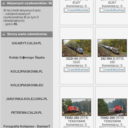
EU07
EU07
Aktywnych użytkowników: 85
Komentarzy: 0
Komentarzy: 0
W tej chwili aktywnych jest:
- zarejestrowanych
użytkowników
0
(w tym 0
niewidzialnych)
- gości
85
.
Strony warte odwiedzenia:
GIGABYT.CAL24.PL
Koleje G�rnego Śląska
311D-04
(
RT9
)
182 094-3
(
RT9
)
311D
182
Komentarzy: 0
Komentarzy: 0
KOLEJPIASKOWA.PL
KOLEJPIASKOWA.EU
JARZYNKA.KOLEJ.ORG.PL
PETER384.CAL24.PL
TEM2-260
(
RT9
)
TEM2-260
(
RT9
)
TEM2/SM48
TEM2/SM48
Komentarzy: 0
Komentarzy: 0
Fotografia Kolejowa - DamianT