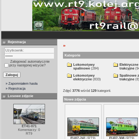
Rejestracja
»
Kategorie
Zalogować automatycznie
Lokomotywy
Elektryczne
przy następnej wizycie?
spalinowe
(284)
trakcyjne
(9
Lokomotywy
Spalinowe 
elektryczne
(833)
trakcyjne
(8
» Zapomniałem hasła
» Rejestracja
Zdjęć
3776
wśród
129
kategorii.
Losowe zdjęcie
Nowe zdjęcia
ET41-071
Komentarzy: 0
RT9
EU07-241
(
RT9
)
EU07-308
(
RT9
)