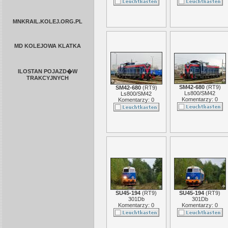
MNKRAIL.KOLEJ.ORG.PL
MD KOLEJOWA KLATKA
ILOSTAN POJAZD�W
TRAKCYJNYCH
SM42-680
(
RT9
)
SM42-680
(
RT9
)
Ls800/SM42
Ls800/SM42
Komentarzy: 0
Komentarzy: 0
SU45-194
(
RT9
)
SU45-194
(
RT9
)
301Db
301Db
Komentarzy: 0
Komentarzy: 0