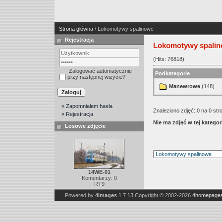
Strona główna
/ Lokomotywy spalinowe
Rejestracja
Lokomotywy spali
(Hits: 76818)
Zalogować automatycznie
Podkategorie
przy następnej wizycie?
Manewrowe
(148)
» Zapomniałem hasła
Znaleziono zdjęć: 0 na 0 str
» Rejestracja
Nie ma zdjęć w tej kategori
Losowe zdjęcie
14WE-01
Komentarzy: 0
RT9
Powered by
4images
1.7.13
Copyright © 2002-2026
4homepages