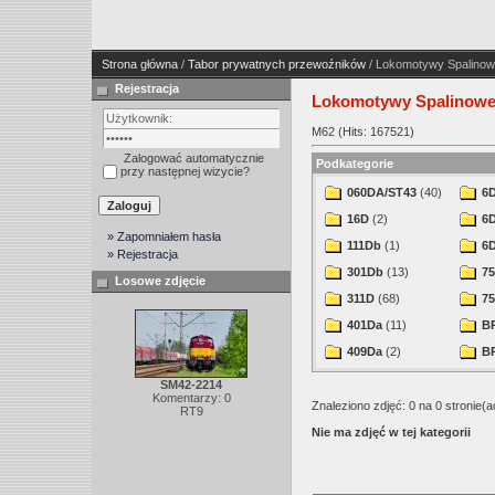
Strona główna
/
Tabor prywatnych przewoźników
/ Lokomotywy Spalino
Rejestracja
Lokomotywy Spalinow
M62 (Hits: 167521)
Zalogować automatycznie
Podkategorie
przy następnej wizycie?
060DA/ST43
(40)
6
16D
(2)
6
» Zapomniałem hasła
111Db
(1)
6
» Rejestracja
301Db
(13)
75
Losowe zdjęcie
311D
(68)
75
401Da
(11)
B
409Da
(2)
B
SM42-2214
Komentarzy: 0
Znaleziono zdjęć: 0 na 0 stronie(a
RT9
Nie ma zdjęć w tej kategorii