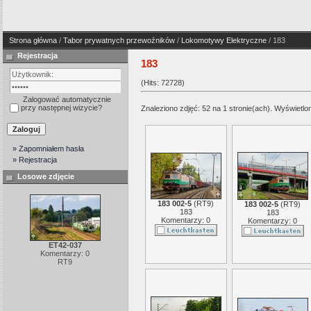
Strona główna
/
Tabor prywatnych przewoźników
/
Lokomotywy Elektryczne
/ 183
Rejestracja
183
(Hits: 72728)
Zalogować automatycznie
przy następnej wizycie?
Znaleziono zdjęć: 52 na 1 stronie(ach). Wyświetlon
» Zapomniałem hasła
» Rejestracja
Losowe zdjęcie
183 002-5
(
RT9
)
183 002-5
(
RT9
)
183
183
Komentarzy: 0
Komentarzy: 0
ET42-037
Komentarzy: 0
RT9