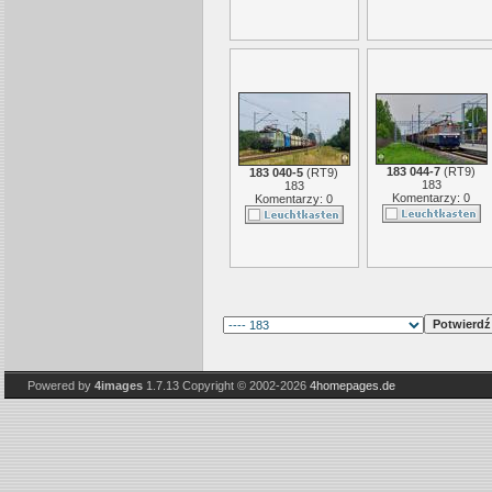
183 044-7
(
RT9
)
183 040-5
(
RT9
)
183
183
Komentarzy: 0
Komentarzy: 0
Powered by
4images
1.7.13
Copyright © 2002-2026
4homepages.de