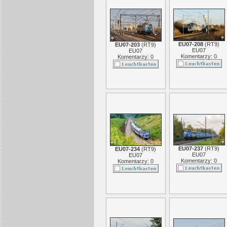
EU07-208
(
RT9
)
EU07-203
(
RT9
)
EU07
EU07
Komentarzy: 0
Komentarzy: 0
EU07-237
(
RT9
)
EU07-234
(
RT9
)
EU07
EU07
Komentarzy: 0
Komentarzy: 0