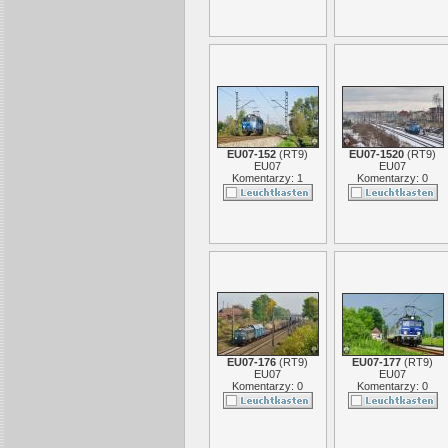
EU07-152
(
RT9
)
EU07-1520
(
RT9
)
EU07
EU07
Komentarzy: 1
Komentarzy: 0
EU07-176
(
RT9
)
EU07-177
(
RT9
)
EU07
EU07
Komentarzy: 0
Komentarzy: 0