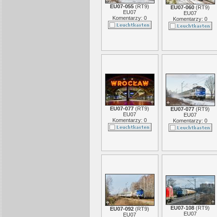
EU07-055
(
RT9
)
EU07-060
(
RT9
)
EU07
EU07
Komentarzy: 0
Komentarzy: 0
EU07-077
(
RT9
)
EU07-077
(
RT9
)
EU07
EU07
Komentarzy: 0
Komentarzy: 0
EU07-108
(
RT9
)
EU07-092
(
RT9
)
EU07
EU07