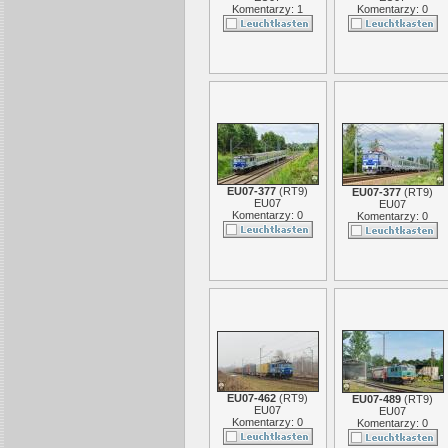
Komentarzy: 1
Komentarzy: 0
EU07-377
(
RT9
)
EU07-377
(
RT9
)
EU07
EU07
Komentarzy: 0
Komentarzy: 0
EU07-462
(
RT9
)
EU07-489
(
RT9
)
EU07
EU07
Komentarzy: 0
Komentarzy: 0