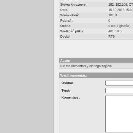
Słowa kluczowe:
182
,
182.108
,
CT
Data:
15.10.2016 15:3
Wyświetleń:
10101
Pobrań:
0
Ocena:
5.00 (1 głosów)
Wielkość pliku:
401.8 KB
Dodał:
RT9
Autor:
Nie ma komentarzy dla tego zdjęcia
Wyślij komentarz
Osoba:
Tytuł:
Komentarz: