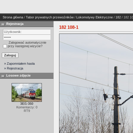
Strona główna
/
Tabor prywatnych przewoźników
/
Lokomotywy Elektryczne
/
182
/ 182 1
Rejestracja
182 108-1
Zalogować automatycznie
przy następnej wizycie?
» Zapomniałem hasła
» Rejestracja
Losowe zdjęcie
3E/1-350
Komentarzy: 0
RT9