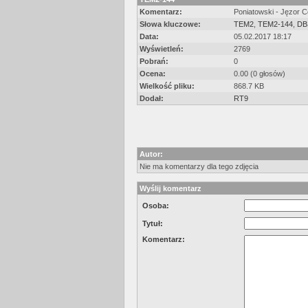
Komentarz:
Poniatowski - Jęzor 
Słowa kluczowe:
TEM2
,
TEM2-144
,
DB
Data:
05.02.2017 18:17
Wyświetleń:
2769
Pobrań:
0
Ocena:
0.00 (0 głosów)
Wielkość pliku:
868.7 KB
Dodał:
RT9
Autor:
Nie ma komentarzy dla tego zdjęcia
Wyślij komentarz
Osoba:
Tytuł:
Komentarz: