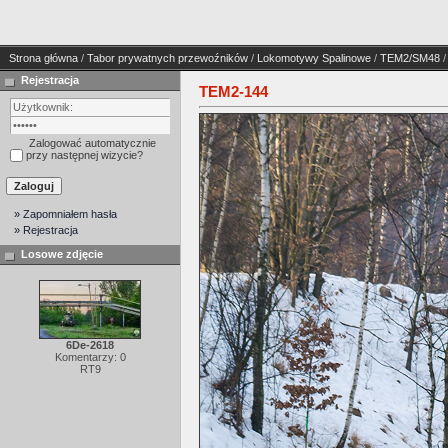
Strona główna
/
Tabor prywatnych przewoźników
/
Lokomotywy Spalinowe
/
TEM2/SM48
/
Rejestracja
TEM2-144
Zalogować automatycznie
przy następnej wizycie?
» Zapomniałem hasła
» Rejestracja
Losowe zdjęcie
6De-2618
Komentarzy: 0
RT9