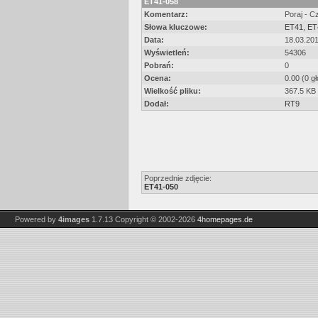
ET41-058
Komentarz:
Poraj - 
Słowa kluczowe:
ET41
,
ET
Data:
18.03.20
Wyświetleń:
54306
Pobrań:
0
Ocena:
0.00 (0 g
Wielkość pliku:
367.5 KB
Dodał:
RT9
Poprzednie zdjęcie:
ET41-050
Powered by
4images
1.7.13
Copyright © 2002-2026
4homepages.de