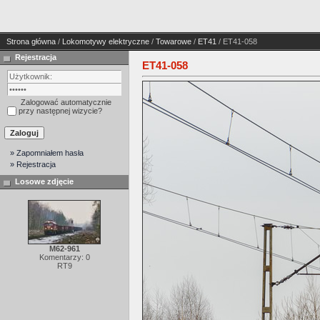
Strona główna
/
Lokomotywy elektryczne
/
Towarowe
/
ET41
/ ET41-058
Rejestracja
ET41-058
Zalogować automatycznie
przy następnej wizycie?
» Zapomniałem hasła
» Rejestracja
Losowe zdjęcie
M62-961
Komentarzy: 0
RT9