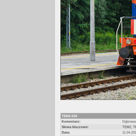
TEM2-034
Komentarz:
Dąbrowa 
Słowa kluczowe:
TEM2
,
T
Data:
11.04.20