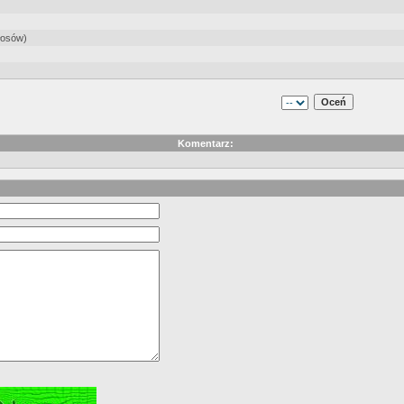
łosów)
Komentarz: