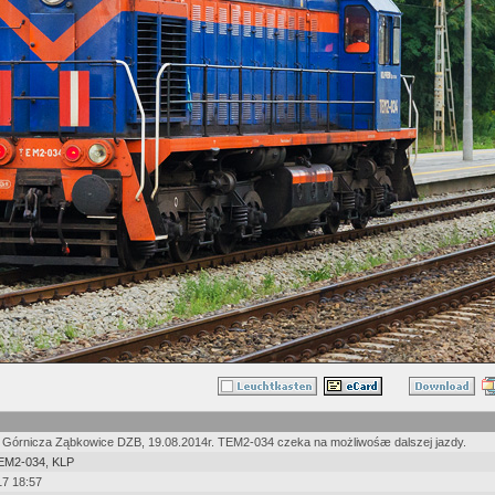
Górnicza Ząbkowice DZB, 19.08.2014r. TEM2-034 czeka na możliwośæ dalszej jazdy.
EM2-034
,
KLP
17 18:57