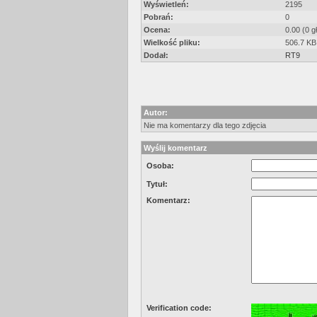
Wyświetleń:
2195
Pobrań:
0
Ocena:
0.00 (0 g
Wielkość pliku:
506.7 KB
Dodał:
RT9
Autor:
Nie ma komentarzy dla tego zdjęcia
Wyślij komentarz
Osoba:
Tytuł:
Komentarz:
Verification code: