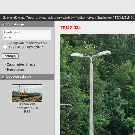
Strona główna
/
Tabor prywatnych przewoźników
/
Lokomotywy Spalinowe
/
TEM2/SM48
/
Rejestracja
TEM2-034
Zalogować automatycznie
przy następnej wizycie?
» Zapomniałem hasła
» Rejestracja
Losowe zdjęcie
TEM2-223
Komentarzy: 0
RT9