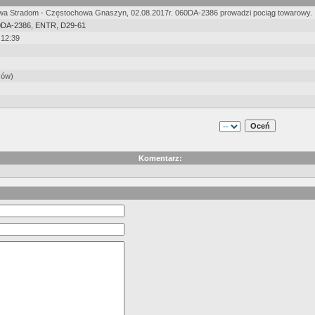
a Stradom - Częstochowa Gnaszyn, 02.08.2017r. 060DA-2386 prowadzi pociąg towarowy.
0DA-2386
,
ENTR
,
D29-61
 12:39
sów)
Komentarz: