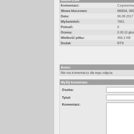
060DA-2386
Komentarz:
Częstochow
Słowa kluczowe:
060DA
,
06
Data:
06.08.2017
Wyświetleń:
7861
Pobrań:
0
Ocena:
0.00 (0 gło
Wielkość pliku:
456.2 KB
Dodał:
RT9
Autor:
Nie ma komentarzy dla tego zdjęcia
Wyślij komentarz
Osoba:
Tytuł:
Komentarz: