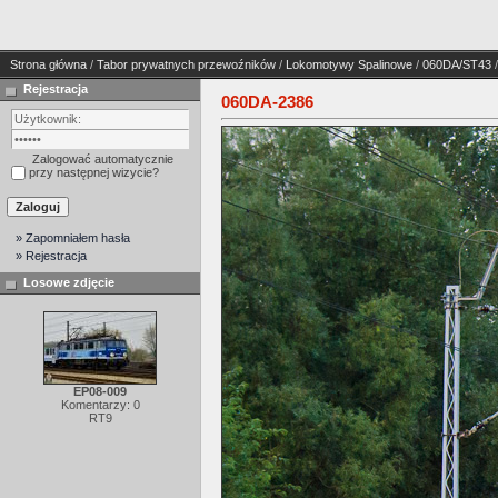
Strona główna
/
Tabor prywatnych przewoźników
/
Lokomotywy Spalinowe
/
060DA/ST43
/
Rejestracja
060DA-2386
Zalogować automatycznie
przy następnej wizycie?
» Zapomniałem hasła
» Rejestracja
Losowe zdjęcie
EP08-009
Komentarzy: 0
RT9