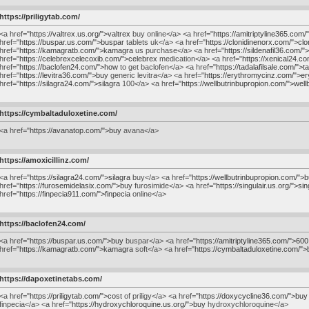
https://priligytab.com/
<a href="
https://valtrex.us.org/">valtrex
buy online</a> <a href="
https://amitriptyline365.com/"
href="
https://buspar.us.com/">buspar
tablets uk</a> <a href="
https://clonidinenorx.com/">clo
href="
https://kamagratb.com/">kamagra
us purchase</a> <a href="
https://sildenafil36.com/"
href="
https://celebrexcelecoxib.com/">celebrex
medication</a> <a href="
https://xenical24.c
href="
https://baclofen24.com/">how
to get baclofen</a> <a href="
https://tadalafilsale.com/">ta
href="
https://levitra36.com/">buy
generic levitra</a> <a href="
https://erythromycinz.com/">e
href="
https://silagra24.com/">silagra
100</a> <a href="
https://wellbutrinbupropion.com/">wellb
https://cymbaltaduloxetine.com/
<a href="
https://avanatop.com/">buy
avana</a>
https://amoxicillinz.com/
<a href="
https://silagra24.com/">silagra
buy</a> <a href="
https://wellbutrinbupropion.com/">
href="
https://furosemidelasix.com/">buy
furosimide</a> <a href="
https://singulair.us.org/">sin
href="
https://finpecia911.com/">finpecia
online</a>
https://baclofen24.com/
<a href="
https://buspar.us.com/">buy
buspar</a> <a href="
https://amitriptyline365.com/">600
href="
https://kamagratb.com/">kamagra
soft</a> <a href="
https://cymbaltaduloxetine.com/">
https://dapoxetinetabs.com/
<a href="
https://priligytab.com/">cost
of priligy</a> <a href="
https://doxycycline36.com/">buy
finpecia</a> <a href="
https://hydroxychloroquine.us.org/">buy
hydroxychloroquine</a>