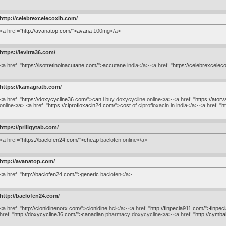
http://celebrexcelecoxib.com/
<a href="
http://avanatop.com/">avana
100mg</a>
https://levitra36.com/
<a href="
https://isotretinoinacutane.com/">accutane
india</a> <a href="
https://celebrexcelec
https://kamagratb.com/
<a href="
https://doxycycline36.com/">can
i buy doxycycline online</a> <a href="
https://atorv
online</a> <a href="
https://ciprofloxacin24.com/">cost
of ciprofloxacin in india</a> <a href="
h
https://priligytab.com/
<a href="
https://baclofen24.com/">cheap
baclofen online</a>
http://avanatop.com/
<a href="
http://baclofen24.com/">generic
baclofen</a>
http://baclofen24.com/
<a href="
http://clonidinenorx.com/">clonidine
hcl</a> <a href="
http://finpecia911.com/">finpec
href="
http://doxycycline36.com/">canadian
pharmacy doxycycline</a> <a href="
http://cymba