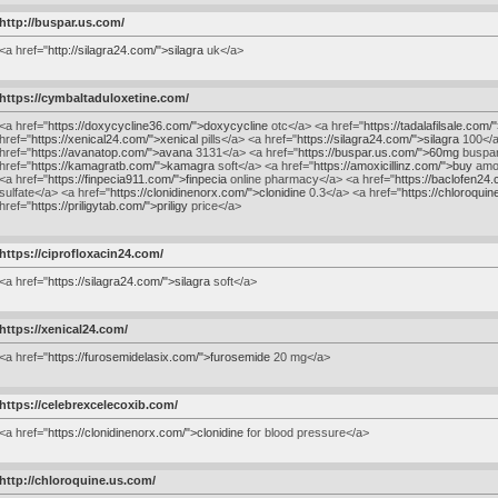
http://buspar.us.com/
<a href="
http://silagra24.com/">silagra
uk</a>
https://cymbaltaduloxetine.com/
<a href="
https://doxycycline36.com/">doxycycline
otc</a> <a href="
https://tadalafilsale.com/"
href="
https://xenical24.com/">xenical
pills</a> <a href="
https://silagra24.com/">silagra
100</a
href="
https://avanatop.com/">avana
3131</a> <a href="
https://buspar.us.com/">60mg
buspar
href="
https://kamagratb.com/">kamagra
soft</a> <a href="
https://amoxicillinz.com/">buy
amox
<a href="
https://finpecia911.com/">finpecia
online pharmacy</a> <a href="
https://baclofen24
sulfate</a> <a href="
https://clonidinenorx.com/">clonidine
0.3</a> <a href="
https://chloroqui
href="
https://priligytab.com/">priligy
price</a>
https://ciprofloxacin24.com/
<a href="
https://silagra24.com/">silagra
soft</a>
https://xenical24.com/
<a href="
https://furosemidelasix.com/">furosemide
20 mg</a>
https://celebrexcelecoxib.com/
<a href="
https://clonidinenorx.com/">clonidine
for blood pressure</a>
http://chloroquine.us.com/