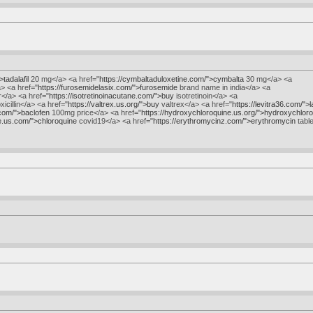
>tadalafil
20 mg</a> <a href="
https://cymbaltaduloxetine.com/">cymbalta
30 mg</a> <a
> <a href="
https://furosemidelasix.com/">furosemide
brand name in india</a> <a
</a> <a href="
https://isotretinoinacutane.com/">buy
isotretinoin</a> <a
icillin</a> <a href="
https://valtrex.us.org/">buy
valtrex</a> <a href="
https://levitra36.com/">
.com/">baclofen
100mg price</a> <a href="
https://hydroxychloroquine.us.org/">hydroxychlor
ne.us.com/">chloroquine
covid19</a> <a href="
https://erythromycinz.com/">erythromycin
table