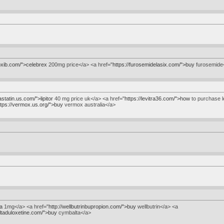
oxib.com/">celebrex
200mg price</a> <a href="
https://furosemidelasix.com/">buy
furosemide
astatin.us.com/">lipitor
40 mg price uk</a> <a href="
https://levitra36.com/">how
to purchase l
ttps://vermox.us.org/">buy
vermox australia</a>
ia
1mg</a> <a href="
http://wellbutrinbupropion.com/">buy
wellbutrin</a> <a
ltaduloxetine.com/">buy
cymbalta</a>