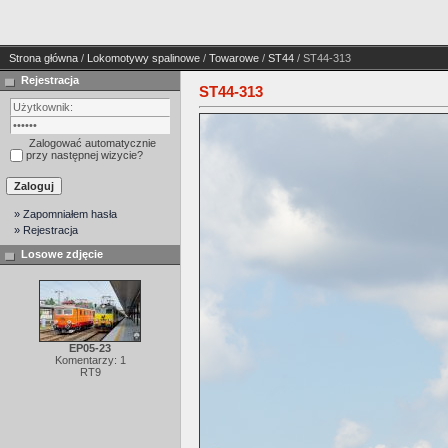
Strona główna
/
Lokomotywy spalinowe
/
Towarowe
/
ST44
/ ST44-313
Rejestracja
ST44-313
Zalogować automatycznie
przy następnej wizycie?
» Zapomniałem hasła
» Rejestracja
Losowe zdjęcie
EP05-23
Komentarzy: 1
RT9