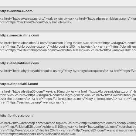
https://levitra36.com/
<a href="
https://valtrex.us.org/">valtrex
otc uk</a> <a href="
https://furosemidelasix.com/">f
href="
https://baclofen24.com/">buy
baclofen</a>
https://amoxicillinz.com/
<a href="
https://baclofen24.com/">baclofen
10mg tablets</a> <a href="
https://silagra24.com/
href="
https://chloroquine.us.com/">chloroquine
100 mg tablets</a> <a href="
https://clonidin
href="
https://wellbutrinbupropion.com/">wellbutrin
100 mg</a> <a href="
https://amoxicillinz.c
https://tadalafilsale.com/
<a href="
https://hydroxychloroquine.us.org/">buy
hydroxychloroquine</a> <a href="
https://v
https://finpecia911.com/
<a href="
https://levitra36.com/">levitra
10mg uk</a> <a href="
https://furosemidelasix.com/">
tablet</a> <a href="
https://silagra24.com/">silagra
generic</a> <a href="
https://wellbutrinbup
over the counter</a> <a href="
https://chloroquine.us.com/">buy
chloroquine</a> <a href="
ht
href="
https://vermox.us.org/">vermox
us</a>
http://priligytab.com/
<a href="
http://avanatop.com/">avana
top</a> <a href="
http://kamagratb.com/">cheap
kamagr
href="
http://sildenafil36.com/">sildenafil
100mg</a> <a href="
http://priligytab.com/">purchase
p
href="
http://levitra36.com/">levitra
20</a> <a href="
http://xenical24.com/">xenical
medicine</a
href="
http://clonidinenorx.com/">clonidine
online</a>