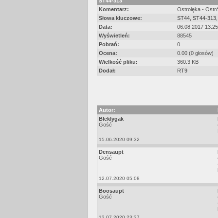
ST44-313
Komentarz:
Ostrołęka - Ostr
Słowa kluczowe:
ST44
,
ST44-313
Data:
06.08.2017 13:25
Wyświetleń:
88545
Pobrań:
0
Ocena:
0.00 (0 głosów)
Wielkość pliku:
360.3 KB
Dodał:
RT9
Autor:
Bleklygak
Gość
15.06.2020 09:32
Densaupt
Gość
12.07.2020 05:08
Boosaupt
Gość
12.07.2020 23:27