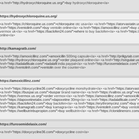
<a href="
http://hydroxychloroquine.us.org/">buy
hydroxychloroquine</a>
https://hydroxychloroquine.us.org/
<a href="
https://chloroquine.us.com/">chloroquine
otc usa</a> <a href="
https://atorvastatin
href="
https://ventolinh.com/">buy
ventolin online</a> <a href="
https://amoxicillinz.com/">buy
a
vermox uk</a> <a href="
https://baclofen24.com/">where
to buy baclofen</a> <a href="
https:
online</a>
http://kamagratb.com/
<a href="
http://amoxicillinz.com/">amoxicillin
500mg capsule</a> <a href="
http://priligytab.com
href="
http://hydroxychloroquine.us.org/">order
plaquenil online</a> <a href="
http://singulair.
href="
http://tadalafilsale.com/">tadalafil
india paypal</a> <a href="
http://furosemidelasix.com/
href="
http://ventolinh.com/">ventolin
over the counter</a>
https://amoxicillinz.com/
<a href="
https://doxycycline36.com/">doxycycline
monohydrate</a> <a href="
https://atorvas
<a href="
https://buspar.us.com/">buspar
brand name</a> <a href="
https://valtrex.us.org/">va
href="
https://vermox.us.org/">order
vermox</a> <a href="
https://amoxicillinz.com/">amoxicill
href="
https://dapoxetinetabs.com/">dapoxetine
30mg</a> <a href="
https://tadalafilsale.com/
href="
https://baclofen24.com/">buy
baclofen</a> <a href="
https://erythromycinz.com/">buy
e
href="
https://kamagratb.com/">buy
kamagra</a> <a href="
https://ventolinh.com/">buy
ventoli
href="
https://wellbutrinbupropion.com/">buy
wellbutrin</a> <a href="
https://clonidinenorx.com
https://furosemidelasix.com/
<a href="
https://doxycycline36.com/">doxycycline
cost</a>