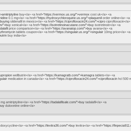
>amitriptyline
buy</a> <a href="
https://vermox.us.org/">vermox
cost uk</a> <a
nidine
0.1 mg</a> <a href="
https://hydroxychloroquine.us.org/">plaquenil
order online</a> <a
>buying
sildenafil in mexico</a> <a href="
https://ciprofloxacin24.com/">cipro
ciprofloxacin</a>
om/">buy
xenical</a> <a href="
https://isotretinoinacutane.com/">buy
isotretinoin</a> <a
dalafil
price comparison</a> <a href="
https://avanatop.com/">buy
avana</a> <a
rythromycin
tablets coupon</a> <a href="
https://singulair.us.org/">singulair
10mg price</a> <a
utrin
buy india</a>
bupropion
wellbutrin</a> <a href="
https://kamagratb.com/">kamagra
tablets</a> <a
gulair
medication in canada</a> <a href="
https://ciprofloxacin24.com/">ciprofloxacin
hcl 500 
mg amitriptyline</a> <a href="
https://tadalafilsale.com/">buy
tadalafil</a> <a
buy
duloxetine online</a>
doxycycline</a> <a href="
https://levitra36.com/">buy
levitra</a> <a href="
https://finpecia91