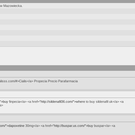
rów Mazowiecka.
ialisss.com/#>Cialis</a> Propecia Precio Parafarmacia
/">buy
finpecia</a> <a href="
http://sildenafil36.com/">where
to buy sildenafil uk</a> <a
a>
.com/">dapoxetine
30mg</a> <a href="
http://buspar.us.com/">buy
buspar</a> <a