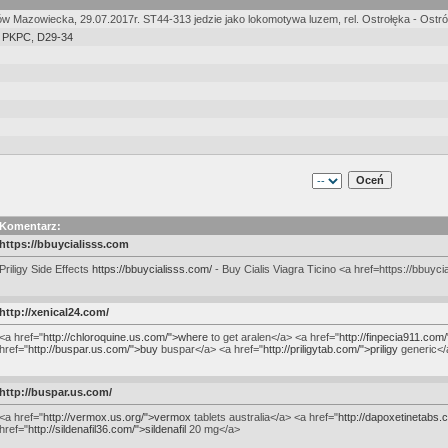
ów Mazowiecka, 29.07.2017r. ST44-313 jedzie jako lokomotywa luzem, rel. Ostrołęka - Ost
,
PKPC
,
D29-34
Komentarz:
https://bbuycialisss.com
Priligy Side Effects
https://bbuycialisss.com/
- Buy Cialis Viagra Ticino <a href=https://bbuyc
http://xenical24.com/
<a href="
http://chloroquine.us.com/">where
to get aralen</a> <a href="
http://finpecia911.com
href="
http://buspar.us.com/">buy
buspar</a> <a href="
http://priligytab.com/">priligy
generic</
http://buspar.us.com/
<a href="
http://vermox.us.org/">vermox
tablets australia</a> <a href="
http://dapoxetinetabs
href="
http://sildenafil36.com/">sildenafil
20 mg</a>