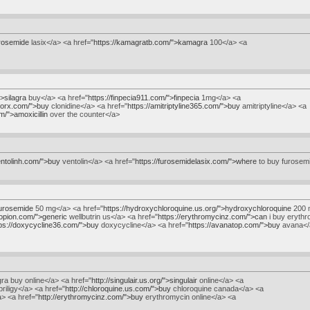
urosemide
lasix</a> <a href="
https://kamagratb.com/">kamagra
100</a> <a
">silagra
buy</a> <a href="
https://finpecia911.com/">finpecia
1mg</a> <a
enorx.com/">buy
clonidine</a> <a href="
https://amitriptyline365.com/">buy
amitriptyline</a> <a
om/">amoxicillin
over the counter</a>
entolinh.com/">buy
ventolin</a> <a href="
https://furosemidelasix.com/">where
to buy furosem
furosemide
50 mg</a> <a href="
https://hydroxychloroquine.us.org/">hydroxychloroquine
200 
ropion.com/">generic
wellbutrin us</a> <a href="
https://erythromycinz.com/">can
i buy erythr
tps://doxycycline36.com/">buy
doxycycline</a> <a href="
https://avanatop.com/">buy
avana</
a buy online</a> <a href="
http://singulair.us.org/">singulair
online</a> <a
riligy</a> <a href="
http://chloroquine.us.com/">buy
chloroquine canada</a> <a
> <a href="
http://erythromycinz.com/">buy
erythromycin online</a> <a