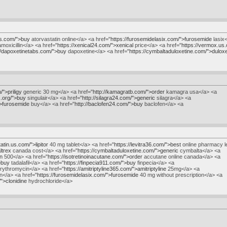
.us.com/">buy
atorvastatin online</a> <a href="
https://furosemidelasix.com/">furosemide
lasix
moxicillin</a> <a href="
https://xenical24.com/">xenical
price</a> <a href="
https://vermox.us.
//dapoxetinetabs.com/">buy
dapoxetine</a> <a href="
https://cymbaltaduloxetine.com/">duloxe
/">priligy
generic 30 mg</a> <a href="
http://kamagratb.com/">order
kamagra usa</a> <a
us.org/">buy
singulair</a> <a href="
http://silagra24.com/">generic
silagra</a> <a
">furosemide
buy</a> <a href="
http://baclofen24.com/">buy
baclofen</a> <a
tatin.us.com/">lipitor
40 mg tablet</a> <a href="
https://levitra36.com/">best
online pharmacy le
ltrex
canada cost</a> <a href="
https://cymbaltaduloxetine.com/">generic
cymbalta</a> <a
in
500</a> <a href="
https://isotretinoinacutane.com/">order
accutane online canada</a> <a
">buy
tadalafil</a> <a href="
https://finpecia911.com/">buy
finpecia</a> <a
rythromycin</a> <a href="
https://amitriptyline365.com/">amitriptyline
25mg</a> <a
n</a> <a href="
https://furosemidelasix.com/">furosemide
40 mg without prescription</a> <a
/">clonidine
hydrochloride</a>