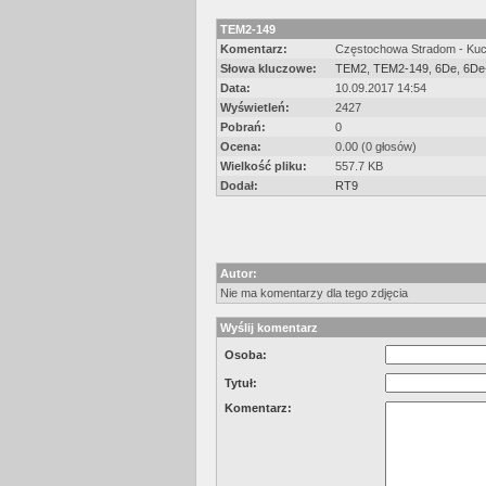
TEM2-149
Komentarz:
Częstochowa Stradom - Kuc
Słowa kluczowe:
TEM2
,
TEM2-149
,
6De
,
6De
Data:
10.09.2017 14:54
Wyświetleń:
2427
Pobrań:
0
Ocena:
0.00 (0 głosów)
Wielkość pliku:
557.7 KB
Dodał:
RT9
Autor:
Nie ma komentarzy dla tego zdjęcia
Wyślij komentarz
Osoba:
Tytuł:
Komentarz: