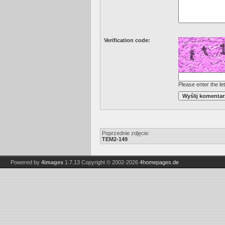
Verification code:
Please enter the let
Poprzednie zdjęcie:
TEM2-149
Powered by
4images
1.7.13
Copyright © 2002-2026
4homepages.de