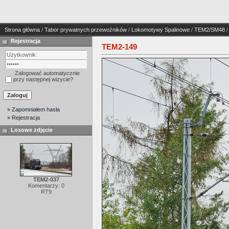
Strona główna
/
Tabor prywatnych przewoźników
/
Lokomotywy Spalinowe
/
TEM2/SM48
/
Rejestracja
TEM2-149
Zalogować automatycznie
przy następnej wizycie?
» Zapomniałem hasła
» Rejestracja
Losowe zdjęcie
TEM2-037
Komentarzy: 0
RT9