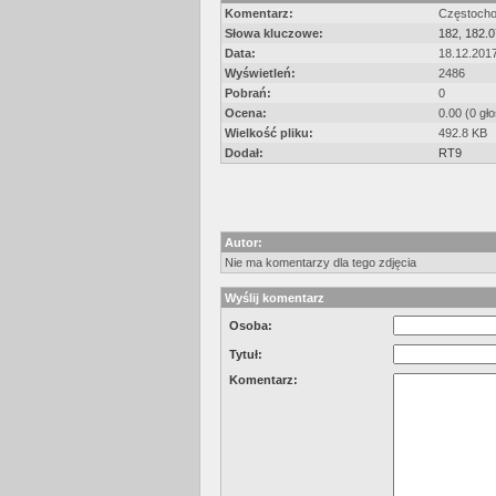
Komentarz:
Częstocho
Słowa kluczowe:
182
,
182.0
Data:
18.12.201
Wyświetleń:
2486
Pobrań:
0
Ocena:
0.00 (0 gł
Wielkość pliku:
492.8 KB
Dodał:
RT9
Autor:
Nie ma komentarzy dla tego zdjęcia
Wyślij komentarz
Osoba:
Tytuł:
Komentarz: