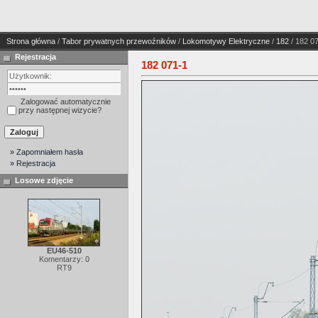
Strona główna
/
Tabor prywatnych przewoźników
/
Lokomotywy Elektryczne
/
182
/ 182 0
Rejestracja
182 071-1
Zalogować automatycznie
przy następnej wizycie?
» Zapomniałem hasła
» Rejestracja
Losowe zdjęcie
EU46-510
Komentarzy: 0
RT9