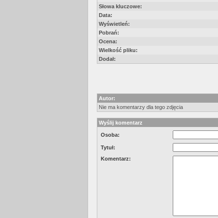
Słowa kluczowe:
Data:
Wyświetleń:
Pobrań:
Ocena:
Wielkość pliku:
Dodał:
Autor:
Nie ma komentarzy dla tego zdjęcia
Wyślij komentarz
Osoba:
Tytuł:
Komentarz: