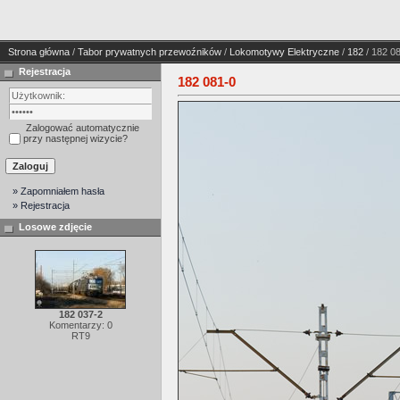
Strona główna
/
Tabor prywatnych przewoźników
/
Lokomotywy Elektryczne
/
182
/ 182 0
Rejestracja
182 081-0
Zalogować automatycznie
przy następnej wizycie?
» Zapomniałem hasła
» Rejestracja
Losowe zdjęcie
182 037-2
Komentarzy: 0
RT9