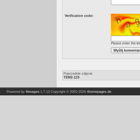
Verification code:
Please enter the let
Poprzednie zdjęcie:
TEM2-123
Powered by
4images
1.7.13
Copyright © 2002-2026
4homepages.de