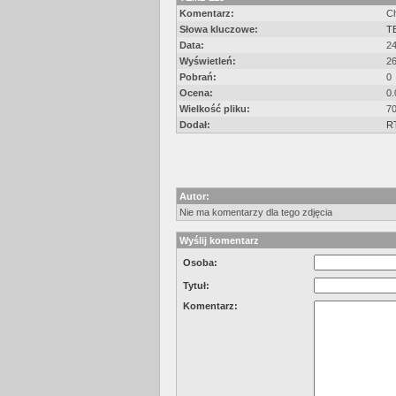
Komentarz:
Ch
Słowa kluczowe:
T
Data:
24
Wyświetleń:
2
Pobrań:
0
Ocena:
0.
Wielkość pliku:
70
Dodał:
R
Autor:
Nie ma komentarzy dla tego zdjęcia
Wyślij komentarz
Osoba:
Tytuł:
Komentarz: