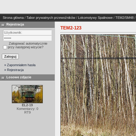
Strona główna
/
Tabor prywatnych przewoźników
/
Lokomotywy Spalinowe
/
TEM2/SM48
/
Rejestracja
TEM2-123
Zalogować automatycznie
przy następnej wizycie?
» Zapomniałem hasła
» Rejestracja
Losowe zdjęcie
EL2-19
Komentarzy: 0
RT9