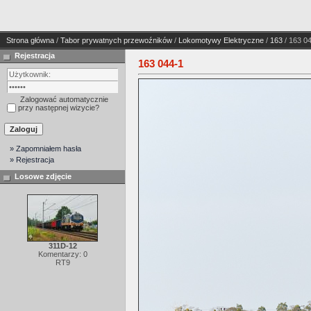
Strona główna
/
Tabor prywatnych przewoźników
/
Lokomotywy Elektryczne
/
163
/ 163 0
Rejestracja
163 044-1
Zalogować automatycznie
przy następnej wizycie?
» Zapomniałem hasła
» Rejestracja
Losowe zdjęcie
311D-12
Komentarzy: 0
RT9