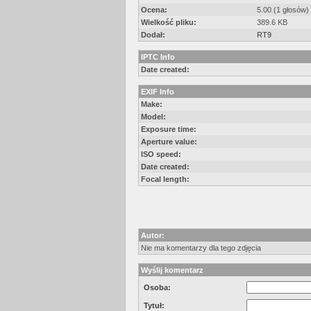
Ocena:
5.00 (1 głosów)
Wielkość pliku:
389.6 KB
Dodał:
RT9
IPTC Info
Date created:
EXIF Info
Make:
Model:
Exposure time:
Aperture value:
ISO speed:
Date created:
Focal length:
Autor:
Nie ma komentarzy dla tego zdjęcia
Wyślij komentarz
Osoba:
Tytuł: