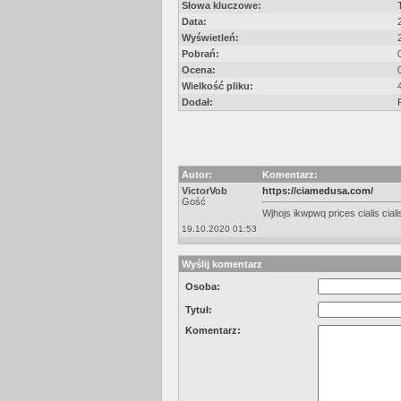
Słowa kluczowe:
Data:
Wyświetleń:
Pobrań:
Ocena:
Wielkość pliku:
Dodał:
Autor:
Komentarz:
VictorVob
https://ciamedusa.com/
Gość
Wjhojs ikwpwq prices cialis cialis
19.10.2020 01:53
Wyślij komentarz
Osoba:
Tytuł:
Komentarz: