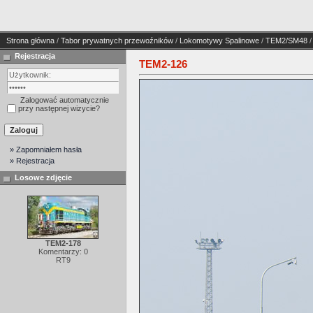
Strona główna
/
Tabor prywatnych przewoźników
/
Lokomotywy Spalinowe
/
TEM2/SM48
/
Rejestracja
TEM2-126
Zalogować automatycznie
przy następnej wizycie?
» Zapomniałem hasła
» Rejestracja
Losowe zdjęcie
TEM2-178
Komentarzy: 0
RT9