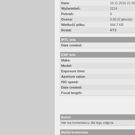
Data:
16.11.2016 21:35
Wyświetleń:
2214
Pobrań:
0
Ocena:
0.00 (0 głosów)
Wielkość pliku:
444.7 KB
Dodał:
RT9
IPTC Info
Date created:
EXIF Info
Make:
Model:
Exposure time:
Aperture value:
ISO speed:
Date created:
Focal length:
Autor:
Nie ma komentarzy dla tego zdjęcia
Wyślij komentarz