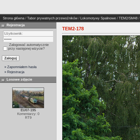
Strona główna
/
Tabor prywatnych przewoźników
/
Lokomotywy Spalinowe
/
TEM2/SM48
/
Rejestracja
TEM2-178
Zalogować automatycznie
przy następnej wizycie?
» Zapomniałem hasła
» Rejestracja
Losowe zdjęcie
EU07-195
Komentarzy: 0
RT9