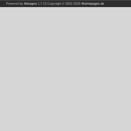
Powered by
4images
1.7.13
Copyright © 2002-2026
4homepages.de