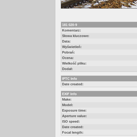
181 020-9
Komentarz:
Słowa kluczowe:
Data:
Wyświetleń:
Pobrań:
Ocena:
Wielkość pliku:
Dodał:
IPTC Info
Date created:
EXIF Info
Make:
Model:
Exposure time:
Aperture value:
ISO speed:
Date created:
Focal length: