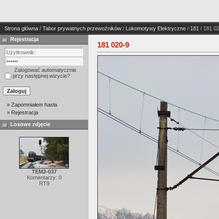
Strona główna
/
Tabor prywatnych przewoźników
/
Lokomotywy Elektryczne
/
181
/ 181 0
Rejestracja
181 020-9
Zalogować automatycznie
przy następnej wizycie?
» Zapomniałem hasła
» Rejestracja
Losowe zdjęcie
TEM2-037
Komentarzy: 0
RT9