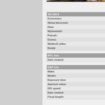
181 020-9
Komentarz:
Słowa kluczowe:
Data:
Wyświetleń:
Pobrań:
Ocena:
Wielkość pliku:
Dodał:
IPTC Info
Date created:
EXIF Info
Make:
Model:
Exposure time:
Aperture value:
ISO speed:
Date created:
Focal length: