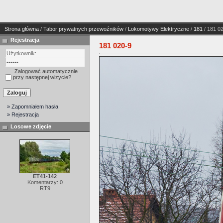
Strona główna
/
Tabor prywatnych przewoźników
/
Lokomotywy Elektryczne
/
181
/ 181 0
Rejestracja
181 020-9
Zalogować automatycznie
przy następnej wizycie?
» Zapomniałem hasła
» Rejestracja
Losowe zdjęcie
ET41-142
Komentarzy: 0
RT9