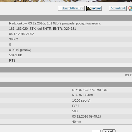
Radzionków, 03.12.2016r. 181 020-9 prowadzi pociąg towarowy.
181
,
181.020
,
STK
,
del.ENTR
,
ENTR
,
D29-131
04.12.2016 21:02
39502
0
0.00 (0 głosów)
594.9 KB
RT9
03.1
NIKON CORPORATION
NIKON D5100
1/200 sec(s)
F/7.1
500
03.12.2016 09:49:17
40mm