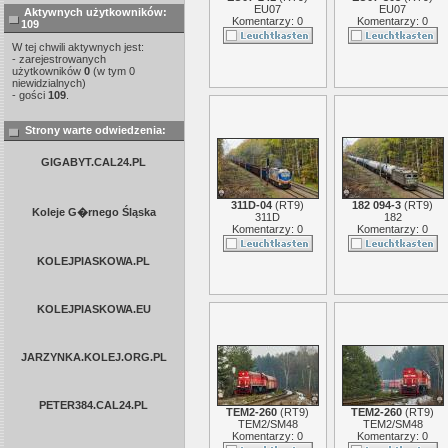
EU07
EU07
Aktywnych użytkowników:
Komentarzy: 0
Komentarzy: 0
109
W tej chwili aktywnych jest:
- zarejestrowanych
użytkowników
0
(w tym 0
niewidzialnych)
- gości
109
.
Strony warte odwiedzenia:
GIGABYT.CAL24.PL
311D-04
(
RT9
)
182 094-3
(
RT9
)
Koleje G�rnego Śląska
311D
182
Komentarzy: 0
Komentarzy: 0
KOLEJPIASKOWA.PL
KOLEJPIASKOWA.EU
JARZYNKA.KOLEJ.ORG.PL
PETER384.CAL24.PL
TEM2-260
(
RT9
)
TEM2-260
(
RT9
)
TEM2/SM48
TEM2/SM48
Komentarzy: 0
Komentarzy: 0