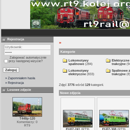
Rejestracja
»
Kategorie
Zalogować automatycznie
Lokomotywy
Elektryczne
przy następnej wizycie?
spalinowe
(284)
trakcyjne
(9
Lokomotywy
Spalinowe 
elektryczne
(833)
trakcyjne
(8
» Zapomniałem hasła
» Rejestracja
Zdjęć
3776
wśród
129
kategorii.
Losowe zdjęcie
Nowe zdjęcia
T448p-120
Komentarzy: 0
RT9
EU07-241
(
RT9
)
EU07-308
(
RT9
)