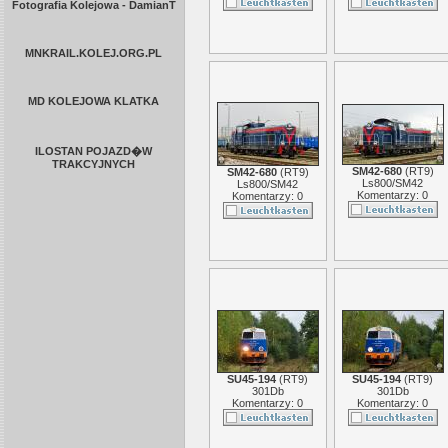
Fotografia Kolejowa - DamianT
MNKRAIL.KOLEJ.ORG.PL
MD KOLEJOWA KLATKA
ILOSTAN POJAZD�W
TRAKCYJNYCH
SM42-680
(
RT9
)
SM42-680
(
RT9
)
Ls800/SM42
Ls800/SM42
Komentarzy: 0
Komentarzy: 0
SU45-194
(
RT9
)
SU45-194
(
RT9
)
301Db
301Db
Komentarzy: 0
Komentarzy: 0