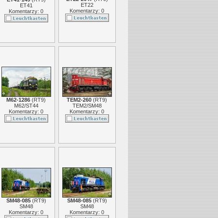
ET22
ET41
Komentarzy: 0
Komentarzy: 0
M62-1286
(
RT9
)
TEM2-260
(
RT9
)
M62/ST44
TEM2/SM48
Komentarzy: 0
Komentarzy: 0
SM48-085
(
RT9
)
SM48-085
(
RT9
)
SM48
SM48
Komentarzy: 0
Komentarzy: 0