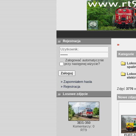
Rejestracja
»
Kategorie
Zalogować automatycznie
Loko
przy następnej wizycie?
spali
Loko
elekt
» Zapomniałem hasła
» Rejestracja
Zdjęć
3776
w
Losowe zdjęcie
Nowe zdjęc
3E/1-350
Komentarzy: 0
RT9
EU07-2