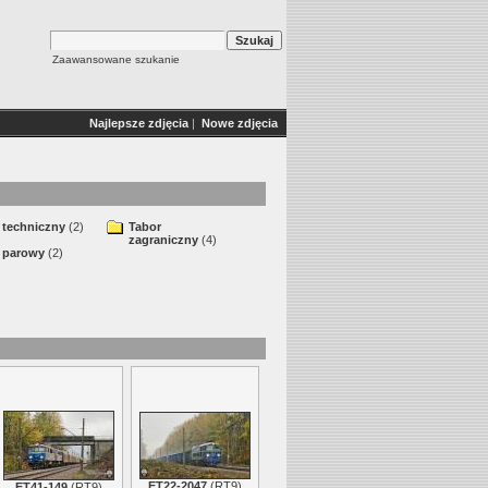
Zaawansowane szukanie
Najlepsze zdjęcia
|
Nowe zdjęcia
 techniczny
(2)
Tabor
zagraniczny
(4)
 parowy
(2)
ET22-2047
(
RT9
)
ET41-149
(
RT9
)