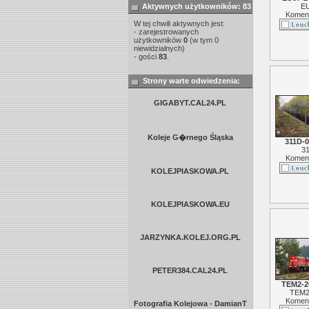
Aktywnych użytkowników: 83
E
Koment
W tej chwili aktywnych jest:
- zarejestrowanych
użytkowników
0
(w tym 0
niewidzialnych)
- gości
83
.
Strony warte odwiedzenia:
GIGABYT.CAL24.PL
Koleje G�rnego Śląska
311D-
3
Koment
KOLEJPIASKOWA.PL
KOLEJPIASKOWA.EU
JARZYNKA.KOLEJ.ORG.PL
PETER384.CAL24.PL
TEM2-2
TEM2
Koment
Fotografia Kolejowa - DamianT