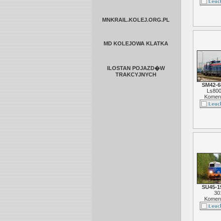
MNKRAIL.KOLEJ.ORG.PL
MD KOLEJOWA KLATKA
ILOSTAN POJAZD�W
TRAKCYJNYCH
SM42-6
Ls80
Koment
SU45-1
30
Koment