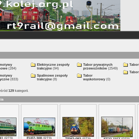
motywy
Elektryczne zespoły
Tabor prywatnych
Tabor
nowe
(284)
trakcyjne
(94)
przewoźników
(2549)
Tabor
motywy
Spalinowe zespoły
Tabor
ryczne
(833)
trakcyjne
(8)
wąskotorowy
(0)
śród
129
kategorii.
ia
41
(
RT9
)
EU07-308
(
RT9
)
TEM2-093
(
RT9
)