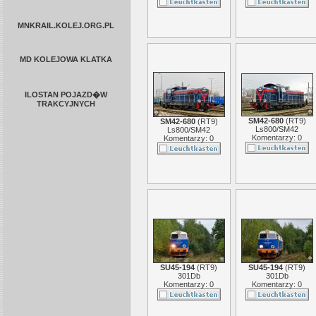
MNKRAIL.KOLEJ.ORG.PL
MD KOLEJOWA KLATKA
ILOSTAN POJAZD�W
TRAKCYJNYCH
SM42-680
(
RT9
)
SM42-680
(
RT9
)
Ls800/SM42
Ls800/SM42
Komentarzy: 0
Komentarzy: 0
SU45-194
(
RT9
)
SU45-194
(
RT9
)
301Db
301Db
Komentarzy: 0
Komentarzy: 0