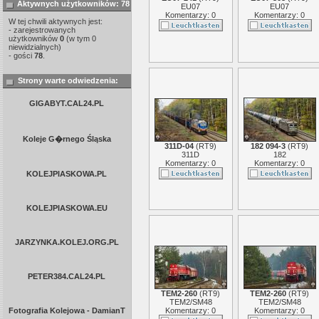
Aktywnych użytkowników: 78
EU07
EU07
Komentarzy: 0
Komentarzy: 0
W tej chwili aktywnych jest:
- zarejestrowanych
użytkowników
0
(w tym 0
niewidzialnych)
- gości
78
.
Strony warte odwiedzenia:
GIGABYT.CAL24.PL
Koleje G�rnego Śląska
311D-04
(
RT9
)
182 094-3
(
RT9
)
311D
182
Komentarzy: 0
Komentarzy: 0
KOLEJPIASKOWA.PL
KOLEJPIASKOWA.EU
JARZYNKA.KOLEJ.ORG.PL
PETER384.CAL24.PL
TEM2-260
(
RT9
)
TEM2-260
(
RT9
)
TEM2/SM48
TEM2/SM48
Fotografia Kolejowa - DamianT
Komentarzy: 0
Komentarzy: 0