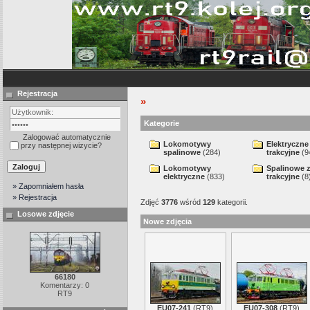
Rejestracja
»
Kategorie
Zalogować automatycznie
Lokomotywy
Elektryczne
przy następnej wizycie?
spalinowe
(284)
trakcyjne
(9
Lokomotywy
Spalinowe 
elektryczne
(833)
trakcyjne
(8
» Zapomniałem hasła
» Rejestracja
Zdjęć
3776
wśród
129
kategorii.
Losowe zdjęcie
Nowe zdjęcia
66180
Komentarzy: 0
RT9
EU07-241
(
RT9
)
EU07-308
(
RT9
)