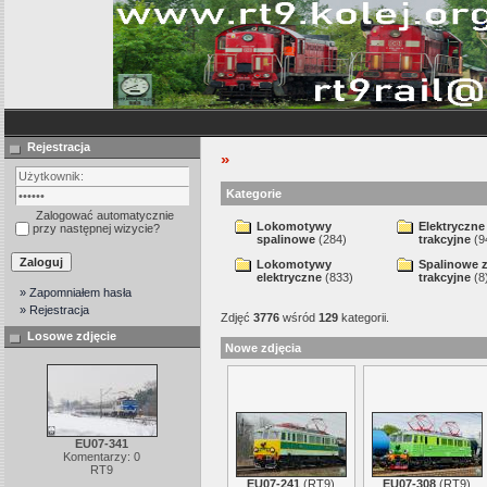
Rejestracja
»
Kategorie
Zalogować automatycznie
Lokomotywy
Elektryczne
przy następnej wizycie?
spalinowe
(284)
trakcyjne
(9
Lokomotywy
Spalinowe 
elektryczne
(833)
trakcyjne
(8
» Zapomniałem hasła
» Rejestracja
Zdjęć
3776
wśród
129
kategorii.
Losowe zdjęcie
Nowe zdjęcia
EU07-341
Komentarzy: 0
RT9
EU07-241
(
RT9
)
EU07-308
(
RT9
)