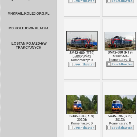
MNKRAIL.KOLEJ.ORG.PL
MD KOLEJOWA KLATKA
ILOSTAN POJAZD�W
TRAKCYJNYCH
SM42-680
(
RT9
)
SM42-680
(
RT9
)
Ls800/SM42
Ls800/SM42
Komentarzy: 0
Komentarzy: 0
SU45-194
(
RT9
)
SU45-194
(
RT9
)
301Db
301Db
Komentarzy: 0
Komentarzy: 0