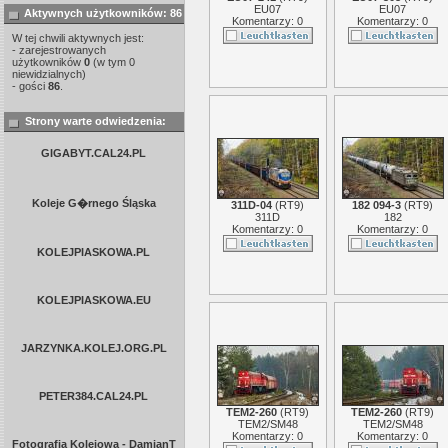
EU07
EU07
Aktywnych użytkowników: 86
Komentarzy: 0
Komentarzy: 0
W tej chwili aktywnych jest:
- zarejestrowanych
użytkowników
0
(w tym 0
niewidzialnych)
- gości
86
.
Strony warte odwiedzenia:
GIGABYT.CAL24.PL
Koleje G�rnego Śląska
311D-04
(
RT9
)
182 094-3
(
RT9
)
311D
182
Komentarzy: 0
Komentarzy: 0
KOLEJPIASKOWA.PL
KOLEJPIASKOWA.EU
JARZYNKA.KOLEJ.ORG.PL
PETER384.CAL24.PL
TEM2-260
(
RT9
)
TEM2-260
(
RT9
)
TEM2/SM48
TEM2/SM48
Komentarzy: 0
Komentarzy: 0
Fotografia Kolejowa - DamianT