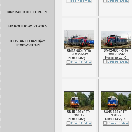
MNKRAIL.KOLEJ.ORG.PL
MD KOLEJOWA KLATKA
ILOSTAN POJAZD�W
TRAKCYJNYCH
SM42-680
(
RT9
)
SM42-680
(
RT9
)
Ls800/SM42
Ls800/SM42
Komentarzy: 0
Komentarzy: 0
SU45-194
(
RT9
)
SU45-194
(
RT9
)
301Db
301Db
Komentarzy: 0
Komentarzy: 0