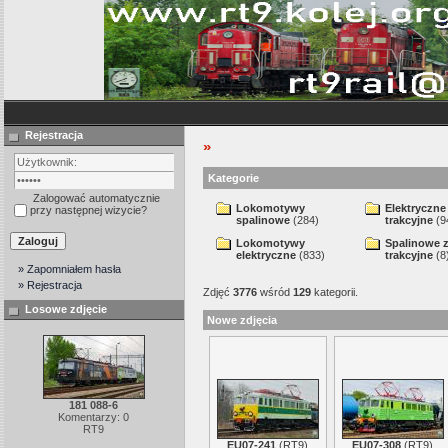
Rejestracja
»
Kategorie
Zalogować automatycznie
Lokomotywy
Elektryczne
przy następnej wizycie?
spalinowe
(284)
trakcyjne
(9
Lokomotywy
Spalinowe 
elektryczne
(833)
trakcyjne
(8
» Zapomniałem hasła
» Rejestracja
Zdjęć
3776
wśród
129
kategorii.
Losowe zdjęcie
Nowe zdjęcia
181 088-6
Komentarzy: 0
RT9
EU07-241
(
RT9
)
EU07-308
(
RT9
)