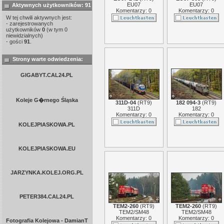
EU07
EU07
Aktywnych użytkowników: 91
Komentarzy: 0
Komentarzy: 0
W tej chwili aktywnych jest:
- zarejestrowanych
użytkowników
0
(w tym 0
niewidzialnych)
- gości
91
.
Strony warte odwiedzenia:
GIGABYT.CAL24.PL
Koleje G�rnego Śląska
311D-04
(
RT9
)
182 094-3
(
RT9
)
311D
182
Komentarzy: 0
Komentarzy: 0
KOLEJPIASKOWA.PL
KOLEJPIASKOWA.EU
JARZYNKA.KOLEJ.ORG.PL
PETER384.CAL24.PL
TEM2-260
(
RT9
)
TEM2-260
(
RT9
)
TEM2/SM48
TEM2/SM48
Komentarzy: 0
Komentarzy: 0
Fotografia Kolejowa - DamianT