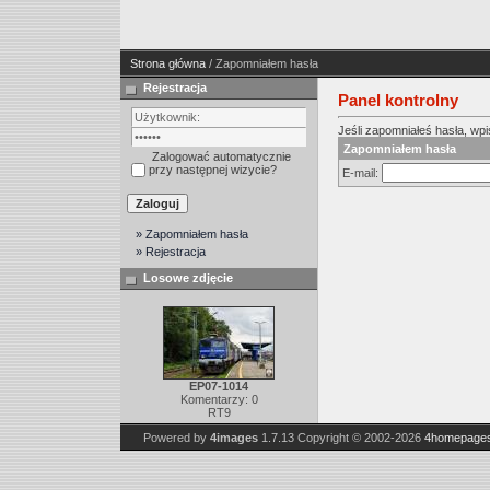
Strona główna
/ Zapomniałem hasła
Rejestracja
Panel kontrolny
Jeśli zapomniałeś hasła, wpis
Zapomniałem hasła
Zalogować automatycznie
przy następnej wizycie?
E-mail:
» Zapomniałem hasła
» Rejestracja
Losowe zdjęcie
EP07-1014
Komentarzy: 0
RT9
Powered by
4images
1.7.13
Copyright © 2002-2026
4homepages