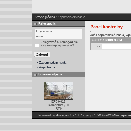
Strona główna
/ Zapomniałem hasła
Rejestracja
Panel kontrolny
Jeśli zapomniałeś hasła, wpis
Zapomniałem hasła
Zalogować automatycznie
przy następnej wizycie?
E-mail:
» Zapomniałem hasła
» Rejestracja
Losowe zdjęcie
EP09-015
Komentarzy: 0
RT9
Powered by
4images
1.7.13
Copyright © 2002-2026
4homepages