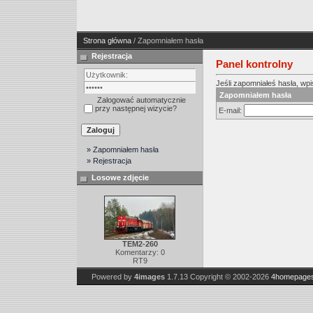
Strona główna
/ Zapomniałem hasła
Rejestracja
Panel kontrolny
Jeśli zapomniałeś hasła, wpis
Zapomniałem hasła
Zalogować automatycznie
przy następnej wizycie?
E-mail:
» Zapomniałem hasła
» Rejestracja
Losowe zdjęcie
TEM2-260
Komentarzy: 0
RT9
Powered by
4images
1.7.13
Copyright © 2002-2026
4homepages