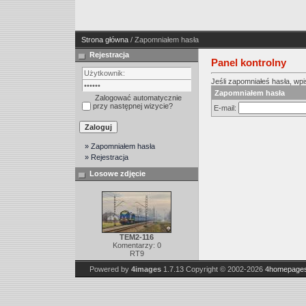
Strona główna
/ Zapomniałem hasła
Rejestracja
Panel kontrolny
Jeśli zapomniałeś hasła, wpis
Zapomniałem hasła
Zalogować automatycznie
przy następnej wizycie?
E-mail:
» Zapomniałem hasła
» Rejestracja
Losowe zdjęcie
TEM2-116
Komentarzy: 0
RT9
Powered by
4images
1.7.13
Copyright © 2002-2026
4homepages