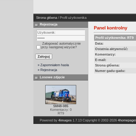
Strona główna
/ Profil użytkownika
Rejestracja
Panel kontrolny
Profil użytkownika: RT9
Zalogować automatycznie
Data:
przy następnej wizycie?
Ostatnia aktywność:
Komentarzy:
E-mail:
» Zapomniałem hasła
Strona główna:
» Rejestracja
Numer gadu-gadu:
Losowe zdjęcie
SM48-085
Komentarzy: 0
RT9
Powered by
4images
1.7.13
Copyright © 2002-2026
4homepages