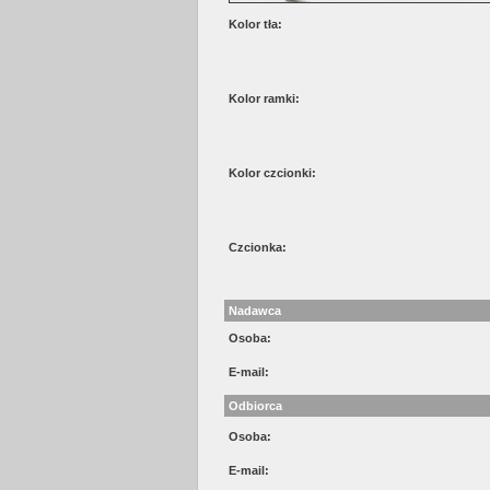
Kolor tła:
Kolor ramki:
Kolor czcionki:
Czcionka:
Nadawca
Osoba:
E-mail:
Odbiorca
Osoba:
E-mail: