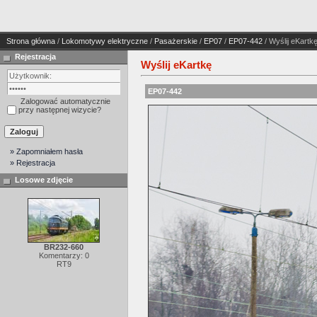
Strona główna
/
Lokomotywy elektryczne
/
Pasażerskie
/
EP07
/
EP07-442
/ Wyślij eKartk
Rejestracja
Wyślij eKartkę
EP07-442
Zalogować automatycznie
przy następnej wizycie?
» Zapomniałem hasła
» Rejestracja
Losowe zdjęcie
BR232-660
Komentarzy: 0
RT9