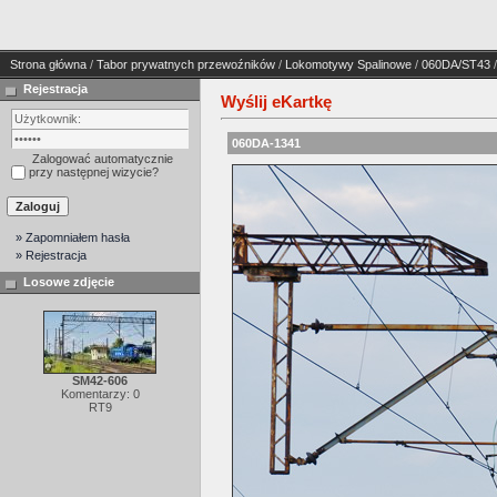
Strona główna
/
Tabor prywatnych przewoźników
/
Lokomotywy Spalinowe
/
060DA/ST43
Rejestracja
Wyślij eKartkę
060DA-1341
Zalogować automatycznie
przy następnej wizycie?
» Zapomniałem hasła
» Rejestracja
Losowe zdjęcie
SM42-606
Komentarzy: 0
RT9