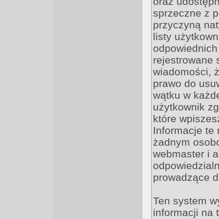
oraz udostępn
sprzeczne z 
przyczyną nat
listy użytkow
odpowiednich 
rejestrowane 
wiadomości, ż
prawo do usu
wątku w każdej
użytkownik zg
które wpisze
Informacje te
żadnym osobo
webmaster i a
odpowiedzialn
prowadzące d
Ten system w
informacji na