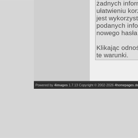
żadnych inform
ułatwieniu ko
jest wykorzys
podanych infor
nowego hasła,
Klikając odno
te warunki.
Powered by
4images
1.7.13
Copyright © 2002-2026
4homepages.d