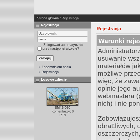
Strona główna
/ Rejestracja
Rejestracja
Rejestracja
Warunki rejes
Zalogować automatycznie
przy następnej wizycie?
Administrator
usuwanie wsz
materiałów ja
» Zapomniałem hasła
możliwe przec
» Rejestracja
więc, że zawa
Losowe zdjęcie
opinie jego au
webmastera (
nich) i nie po
SM42-080
Komentarzy: 0
RT9
Zobowiązujesz
obraĽliwych, 
oszczerczych,