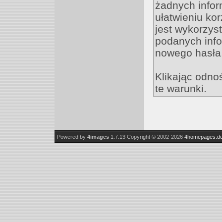
żadnych inform
ułatwieniu ko
jest wykorzys
podanych infor
nowego hasła,
Klikając odno
te warunki.
Powered by
4images
1.7.13
Copyright © 2002-2026
4homepages.d