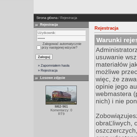
Strona główna
/ Rejestracja
Rejestracja
Rejestracja
Warunki rejes
Zalogować automatycznie
przy następnej wizycie?
Administrator
usuwanie wsz
materiałów ja
» Zapomniałem hasła
możliwe przec
» Rejestracja
więc, że zawa
Losowe zdjęcie
opinie jego au
webmastera (
nich) i nie po
M62-961
Komentarzy: 0
RT9
Zobowiązujesz
obraĽliwych, 
oszczerczych,