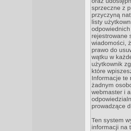
oraz udostępn
sprzeczne z 
przyczyną nat
listy użytkow
odpowiednich 
rejestrowane 
wiadomości, ż
prawo do usu
wątku w każdej
użytkownik zg
które wpisze
Informacje te
żadnym osobo
webmaster i a
odpowiedzialn
prowadzące d
Ten system w
informacji na