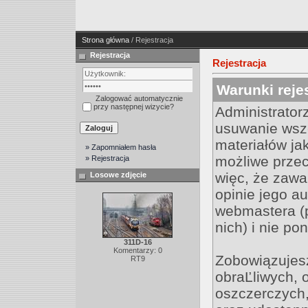
Strona główna
/ Rejestracja
Rejestracja
Rejestracja
Warunki rejes
Zalogować automatycznie
przy następnej wizycie?
Administrator
usuwanie wsz
materiałów ja
» Zapomniałem hasła
możliwe przec
» Rejestracja
więc, że zawa
Losowe zdjęcie
opinie jego au
webmastera (
nich) i nie po
311D-16
Komentarzy: 0
Zobowiązujesz
RT9
obraĽliwych, 
oszczerczych,