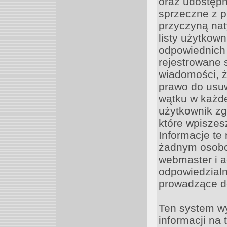
oraz udostępn
sprzeczne z 
przyczyną nat
listy użytkow
odpowiednich 
rejestrowane 
wiadomości, ż
prawo do usu
wątku w każdej
użytkownik zg
które wpisze
Informacje te
żadnym osobo
webmaster i a
odpowiedzialn
prowadzące d
Ten system w
informacji na