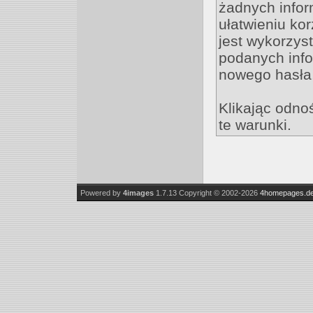
żadnych inform
ułatwieniu ko
jest wykorzys
podanych infor
nowego hasła,
Klikając odno
te warunki.
Powered by
4images
1.7.13
Copyright © 2002-2026
4homepages.d