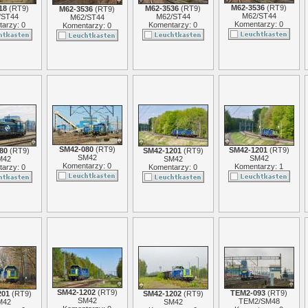
M62-3536
(
RT9
)
18
(
RT9
)
M62-3536
(
RT9
)
M62-3536
(
RT9
)
M62/ST44
/ST44
M62/ST44
M62/ST44
Komentarzy: 0
arzy: 0
Komentarzy: 0
Komentarzy: 0
SM42-080
(
RT9
)
SM42-1201
(
RT9
)
80
(
RT9
)
SM42-1201
(
RT9
)
SM42
SM42
M42
SM42
Komentarzy: 0
Komentarzy: 1
arzy: 0
Komentarzy: 0
SM42-1202
(
RT9
)
TEM2-093
(
RT9
)
201
(
RT9
)
SM42-1202
(
RT9
)
SM42
TEM2/SM48
M42
SM42