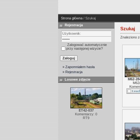
Strona główna
/ Szukaj
Rejestracja
Szukaj
Znaleziono zd
Zalogować automatycznie
przy następnej wizycie?
» Zapomniałem hasła
» Rejestracja
M62-28
Losowe zdjęcie
M62
Koment
ET42-037
Komentarzy: 0
RT9