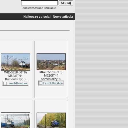
Zaawansowane szukanie
Najlepsze zdjęcia
|
Nowe zdjęcia
M62-3518
(
RT9
)
M62-3518
(
RT9
)
M62/ST44
M62/ST44
Komentarzy: 0
Komentarzy: 0