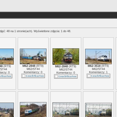
jęć: 48 na 1 stronie(ach). Wyświetlone zdjęcia: 1 do 48.
M62-2848
(
RT9
)
M62-3518
(
RT9
)
48
(
RT9
)
M62-2848
(
RT9
)
M62/ST44
M62/ST44
/ST44
M62/ST44
Komentarzy: 0
Komentarzy: 1
arzy: 0
Komentarzy: 0