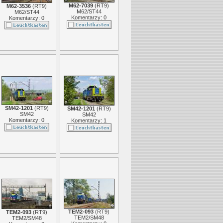
M62-7039
(
RT9
)
M62-3536
(
RT9
)
M62/ST44
M62/ST44
Komentarzy: 0
Komentarzy: 0
SM42-1201
(
RT9
)
SM42-1201
(
RT9
)
SM42
SM42
Komentarzy: 0
Komentarzy: 1
TEM2-093
(
RT9
)
TEM2-093
(
RT9
)
TEM2/SM48
TEM2/SM48