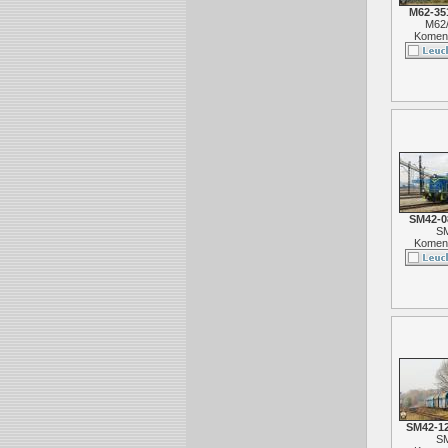
M62-35
M62
Koment
SM42-0
S
Koment
SM42-1
S